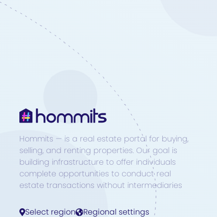
Hommits — is a real estate portal for buying,
selling, and renting properties. Our goal is
building infrastructure to offer individuals
complete opportunities to conduct real
estate transactions without intermediaries
Select region
Regional settings