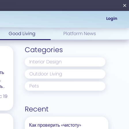
Login
Good Living
Platform News
Categories
Interior Design
ть
Outdoor Living
,
Pets
ть
c
19
Recent
Как проверить «чистоту»