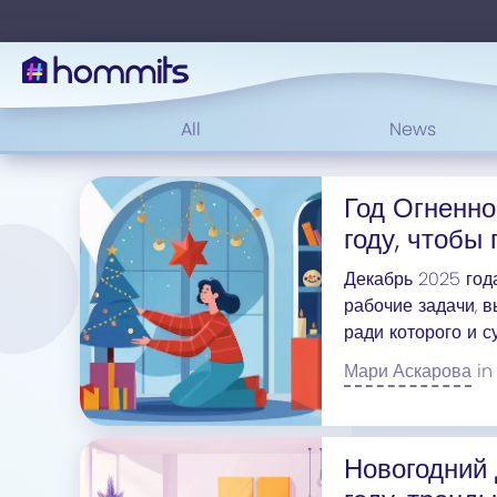
All
News
Год Огненно
году, чтобы
Декабрь 2025 год
рабочие задачи, в
ради которого и с
дом к Новому год
Мари Аскарова
in
Новогодний 