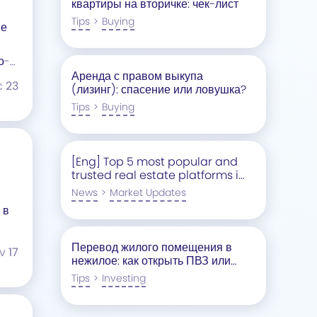
квартиры на вторичке: чек-лист
Tips
>
Buying
ме
о-
Аренда с правом выкупа
c
23
(лизинг): спасение или ловушка?
Tips
>
Buying
[Eng] Top 5 most popular and
trusted real estate platforms in
Belarus
News
>
Market Updates
 в
Перевод жилого помещения в
ov
17
нежилое: как открыть ПВЗ или
кофейню.
Tips
>
Investing