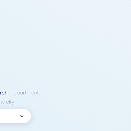
rch
apartment
he city