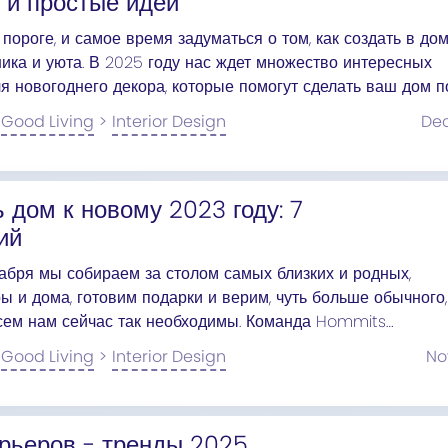
ы и простые идеи
пороге, и самое время задуматься о том, как создать в до
ика и уюта. В 2025 году нас ждет множество интересных
я новогоднего декора, которые помогут сделать ваш дом п
ебным.
Good Living
>
Interior Design
De
ь дом к новому 2023 году: 7
ий
кабря мы собираем за столом самых близких и родных,
 и дома, готовим подарки и верим, чуть больше обычного,
всем нам сейчас так необходимы. Команда Hommits
Вас 7 рекомендаций, которые помогут создать праздничную
Good Living
>
Interior Design
N
м интерьере.
рьеров - тренды 2025