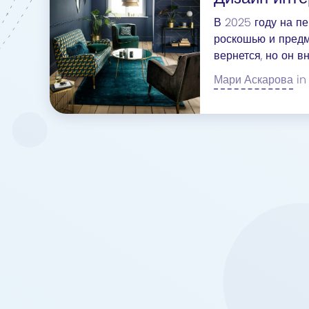
В 2025 году на п
роскошью и предме
вернется, но он в
второй план.
Мари Аскарова
in