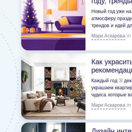
году, тренд
Новый год уже на 
атмосферу праздн
трендов и идей дл
настоящему волш
Мари Аскарова
in
Как украсит
рекомендац
Каждый год 31 де
украшаем квартиры
чудеса, которые 
подготовила для 
Мари Аскарова
in
атмосферу в ваше
Дизайн инте