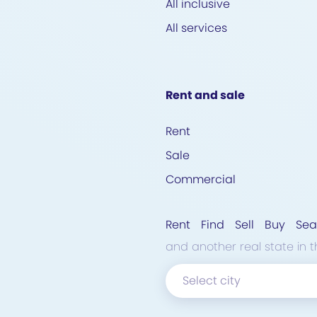
All inclusive
All services
Rent and sale
Rent
Sale
Commercial
Rent
Find
Sell
Buy
Sea
and another real state
in t
Select city