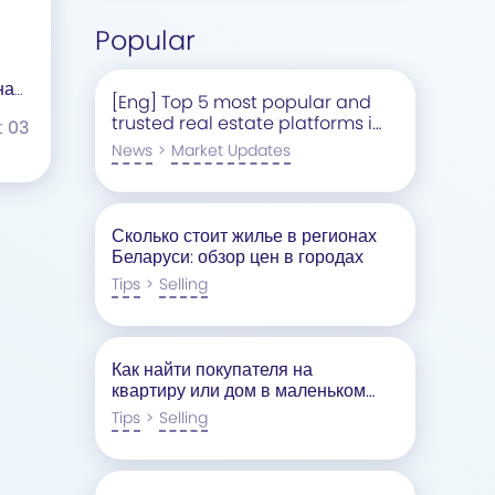
Popular
на
[Eng] Top 5 most popular and
trusted real estate platforms in
t
03
Belarus
News
>
Market Updates
Сколько стоит жилье в регионах
Беларуси: обзор цен в городах
Tips
>
Selling
Как найти покупателя на
квартиру или дом в маленьком
городе: Чеклист для
Tips
>
Selling
собственников