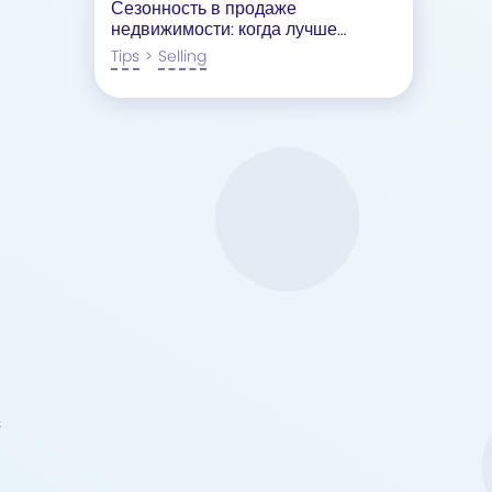
Сезонность в продаже
недвижимости: когда лучше
продавать квартиру или дом?
Tips
>
Selling
s