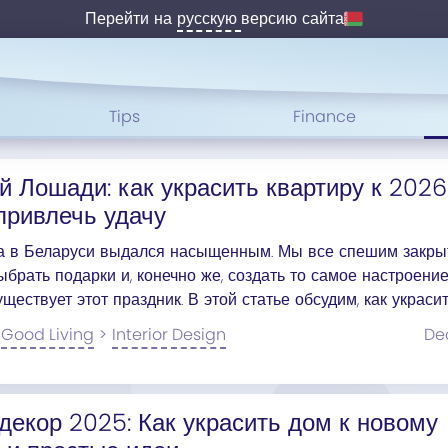
Перейти на
русскую
версию сайта
Tips
Finance
й Лошади: как украсить квартиру к 2026
 привлечь удачу
а в Беларуси выдался насыщенным. Мы все спешим закры
ыбрать подарки и, конечно же, создать то самое настроение
уществует этот праздник. В этой статье обсудим, как украси
у 2026
Good Living
>
Interior Design
De
декор 2025: Как украсить дом к новому