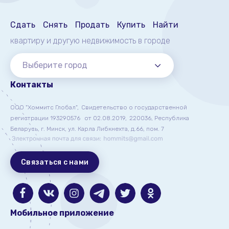
Сдать
Снять
Продать
Купить
Найти
квартиру и другую недвижимость
в городе
Выберите город
Контакты
ООО "Хоммитс Глобал",
Свидетельство о государственной
регистрации 193290576
от 02.08.2019,
220036, Республика
Беларусь, г. Минск, ул. Карла Либкнехта, д.66, пом. 7
Связаться с нами
Мобильное приложение