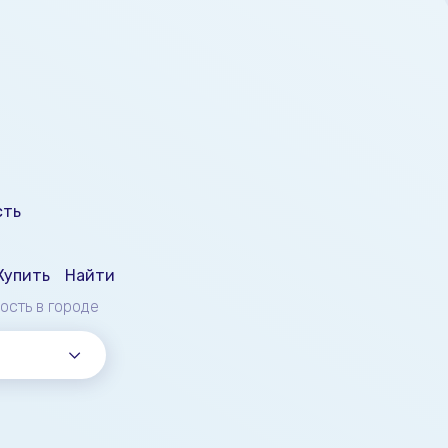
сть
Купить
Найти
мость
в городе