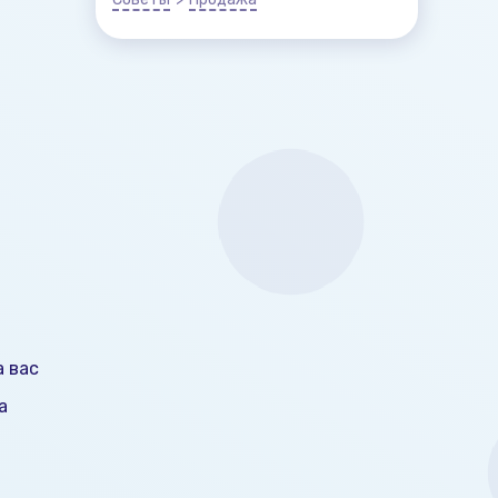
 вас
а