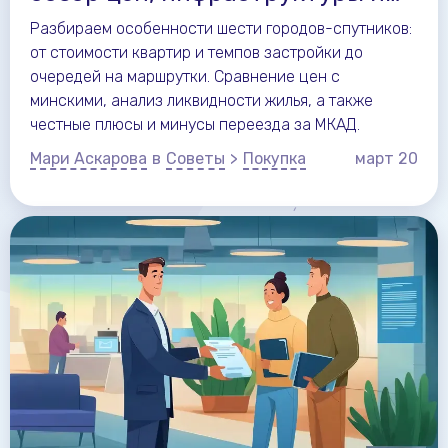
условий для жизни в 2026
Разбираем особенности шести городов-спутников:
от стоимости квартир и темпов застройки до
очередей на маршрутки. Сравнение цен с
минскими, анализ ликвидности жилья, а также
честные плюсы и минусы переезда за МКАД.
Мари Аскарова
в
Советы
>
Покупка
март
20