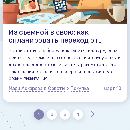
Из съёмной в свою: как
спланировать переход от
аренды квартиры к покупке
В этой статье разберем, как купить квартиру, если
сейчас вы ежемесячно отдаете значительную часть
дохода арендодателю, и как выстроить стратегию
накопления, которая не превратит вашу жизнь в
режим выживания.
Мари Аскарова
в
Советы
>
Покупка
март
10
1
2
3
4